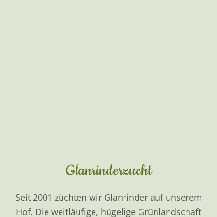
ein ganz besonderes Highlight.
mehr endecken...
Martinas Landcafé
Samstags ab 17:00 Uhr sowie an Sonn- und
Feiertagen ab 13:00 Uhr öffnet Martina ihr
Landcafé und serviert dort unter anderem die
besten selbstgemachten Waffeln sowie köstliche
Kuchen und Kaffee.