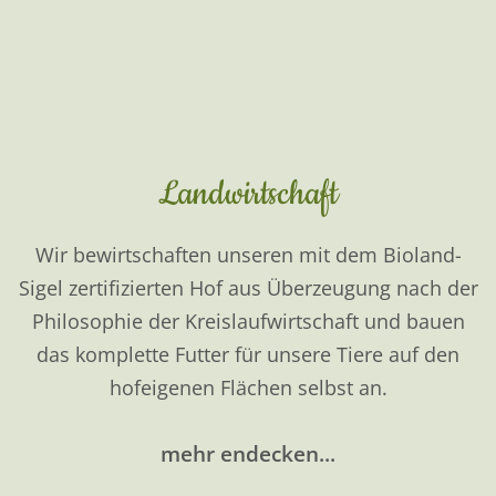
Christian:
0171 38 82 181
hof-froehling@t-online.de
Bioland
zertifizierter Hof
Rechtliches
Impressum
Datenschutzerklärung