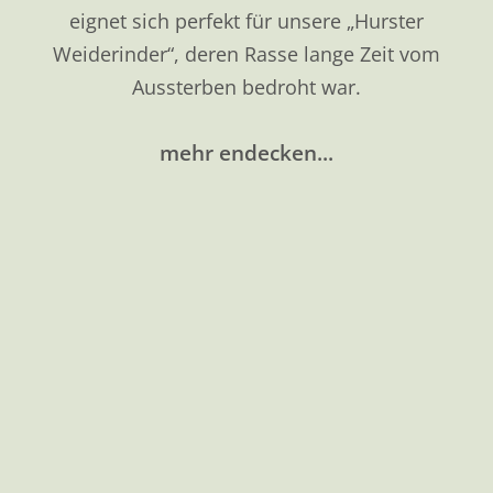
Hof Fröhling
Rauher Hohn 20
51570 Windeck
Kontakt
Telefon:
02292 92 999 52
Christine:
0177 71 37 364