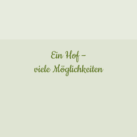
Ferienwohnungen
Mussten sich die Übernachtungsgäste von Willi
und Milli Fröhling in den frühen Jahren des Hofes
noch mit einem Schlafplatz im Heu zufrieden
geben, können Sie heute komfortable Betten in
unseren Ferienapartments genießen.
mehr endecken...
Pferdepension